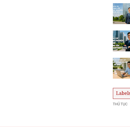
Label
THỦ TỤC