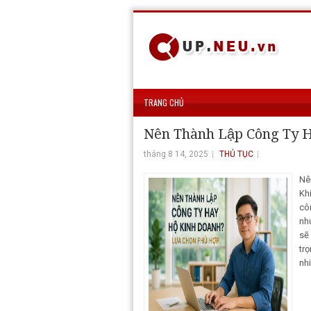
TRANG CHỦ
Nên Thành Lập Công Ty 
tháng 8 14, 2025
THỦ TỤC
Nê
Kh
cô
nh
sẽ
tr
nhi