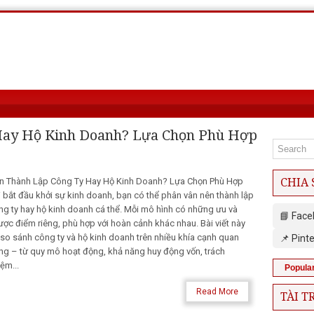
Hay Hộ Kinh Doanh? Lựa Chọn Phù Hợp
n Thành Lập Công Ty Hay Hộ Kinh Doanh? Lựa Chọn Phù Hợp
CHIA 
i bắt đầu khởi sự kinh doanh, bạn có thể phân vân nên thành lập
ng ty hay hộ kinh doanh cá thể. Mỗi mô hình có những ưu và
📘 Fac
ược điểm riêng, phù hợp với hoàn cảnh khác nhau. Bài viết này
 so sánh công ty và hộ kinh doanh trên nhiều khía cạnh quan
📌 Pint
ọng – từ quy mô hoạt động, khả năng huy động vốn, trách
ệm...
Popula
Read More
TÀI T