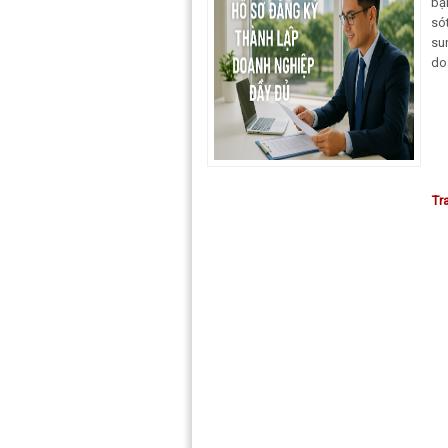
bạ
só
su
doa
Tr