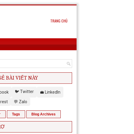
TRANG CHỦ
SẺ BÀI VIẾT NÀY
🐦 Twitter
ebook
💼 LinkedIn
erest
💬 Zalo
r
Tags
Blog Archives
RỢ