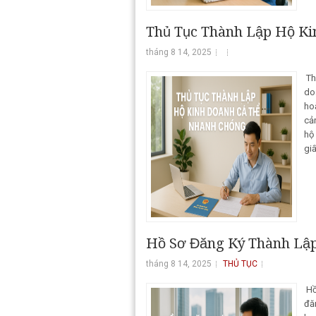
Thủ Tục Thành Lập Hộ K
tháng 8 14, 2025
Th
do
ho
cả
hộ
giấ
Hồ Sơ Đăng Ký Thành Lậ
tháng 8 14, 2025
THỦ TỤC
Hồ
đă